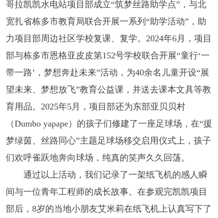
哥拉凯凯水电站项目部成立“筑梦丝路助学点”，与北
宽扎省栋多市教育局联合开展一系列“助学活动”，助
力项目部周边社区学校复课、复学。2024年6月，项目
部与栋多市恩格亚皮皮第152号学校联合开展“童行‘一
带一路’，梦想奔赴未来”活动，为40余名儿童开设“展
望未来、梦想放飞”教育公益课，并送去课本文具等教
育用品。2025年5月，项目部还为东部亚贝贝村
（Dumbo yapape）的孩子们修建了一座足球场，在“援
梦绿茵、丝路同心”主题足球场移交启用仪式上，孩子
们欢呼雀跃地奔向球场，纯真的笑声久久回荡。
通过以上活动，我们记录了一架纸飞机的感人瞬
间与一位青年工程师的成长故事。在参观完凯凯项目
部后，8岁的当地小朋友艾米莉在纸飞机上认真写下了