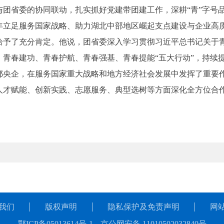
与团省委的协同联动，扎实抓好党建带团建工作，深耕“青”字号
年立足服务国家战略、助力湖北中部地区崛起支点建设与企业高
给予了充分肯定。他说，团省委深入学习贯彻习近平总书记关于
、青春建功、青春护航、青春强基、青春提能“五大行动”，持续
鄂央企，在服务国家重大战略和地方经济社会发展中发挥了重要
人才赋能、创新实践、志愿服务、典型选树等方面深化全方位合
我们
版权声明
隐私保护及免责声明
网
鄂ICP备05013614号-1
京公网安备 11010502032840号