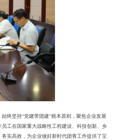
始终坚持“党建带团建”根本原则，聚焦企业发展
年员工在国家重大战略性工程建设、科技创新、乡
、务实高效，为企业做好新时代团青工作提供了宝