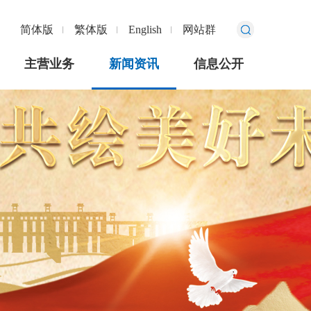
简体版
繁体版
English
网站群
主营业务
新闻资讯
信息公开