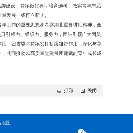
品牌建设，持续做好典型培育选树，做实青年志愿
质量发展一线再立新功。
青年工作的重要思想和考察湖北重要讲话精神，全
提升引领力、组织力、服务力，团结引领广大团员
作用。团省委将持续发挥桥梁纽带作用，深化与葛
作，共同推动以高质量党建带团建赋能青年成长成
打印
关闭
站地图