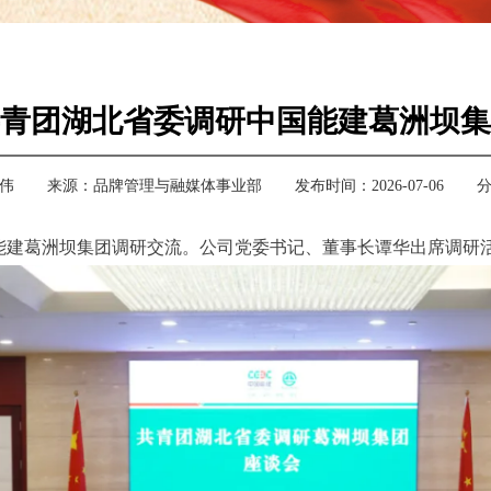
青团湖北省委调研中国能建葛洲坝集
伟
来源：
品牌管理与融媒体事业部
发布时间：2026-07-06
能建葛洲坝集团调研交流。公司党委书记、董事长谭华出席调研