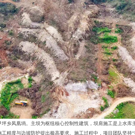
甲坪乡凤凰埫。主坝为枢纽核心控制性建筑，坝肩施工是上水库
施工精度与边坡防护提出极高要求。施工过程中，项目团队坚持“