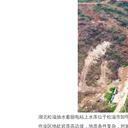
湖北松滋抽水蓄能电站上水库位于松滋市卸
作业区地处岩质高边坡，地质条件复杂，对