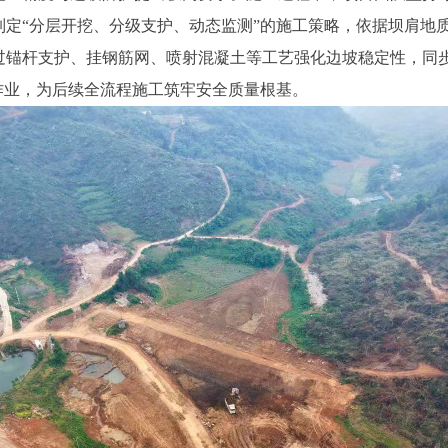
制定“分层开挖、分级支护、动态监测”的施工策略，依据坝肩地
过锚杆支护、挂钢筋网、喷射混凝土等工艺强化边坡稳定性，同
作业，为后续全流程施工筑牢安全质量根基。