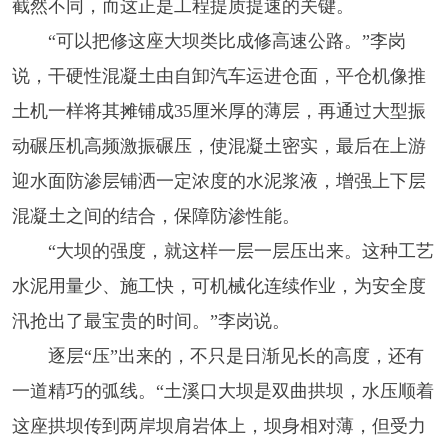
截然不同，而这正是工程提质提速的关键。
“可以把修这座大坝类比成修高速公路。”李岗
说，干硬性混凝土由自卸汽车运进仓面，平仓机像推
土机一样将其摊铺成35厘米厚的薄层，再通过大型振
动碾压机高频激振碾压，使混凝土密实，最后在上游
迎水面防渗层铺洒一定浓度的水泥浆液，增强上下层
混凝土之间的结合，保障防渗性能。
“大坝的强度，就这样一层一层压出来。这种工艺
水泥用量少、施工快，可机械化连续作业，为安全度
汛抢出了最宝贵的时间。”李岗说。
逐层“压”出来的，不只是日渐见长的高度，还有
一道精巧的弧线。“土溪口大坝是双曲拱坝，水压顺着
这座拱坝传到两岸坝肩岩体上，坝身相对薄，但受力