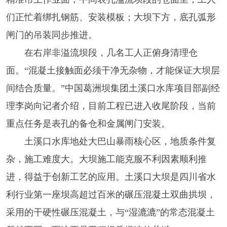
们正忙着绑扎钢筋、安装模板；大坝下方，底孔弧形
闸门的吊装同步推进。
在右岸非溢流坝段，几名工人正俯身清理仓
面。“混凝土接触面必须干净无杂物，才能保证大坝层
间结合质量。”中国葛洲坝集团土溪口水库项目部副经
理李岗向记者介绍，目前工程已进入收尾阶段，当前
重点任务是表孔的备仓和金属闸门安装。
土溪口水库地处大巴山暴雨核心区，地质条件复
杂，施工难度大。大坝施工能克服不利因素顺利推
进，得益于创新工艺的应用。土溪口大坝是四川省水
利行业第一座坝高超过百米的碾压混凝土双曲拱坝，
采用的干硬性碾压混凝土，与“湿漉漉”的常态混凝土