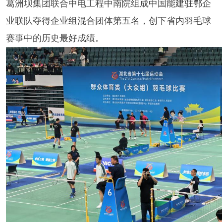
葛洲坝集团联合中电工程中南院组成中国能建驻鄂企
业联队夺得企业组混合团体第五名，创下省内羽毛球
赛事中的历史最好成绩。