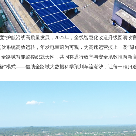
度”护航沿线高质量发展，2025年，全线智慧化改造升级圆满收
光伏系统高效运转，年发电量蔚为可观，为高速运营披上一袭“绿
，全路域智能监控织就天网，共同将通行效率与安全系数推向新
营”模式——借助全路域大数据科学预判车流潮汐，让每一程归