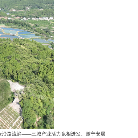
金沿路流淌——三城产业活力竞相迸发。遂宁安居