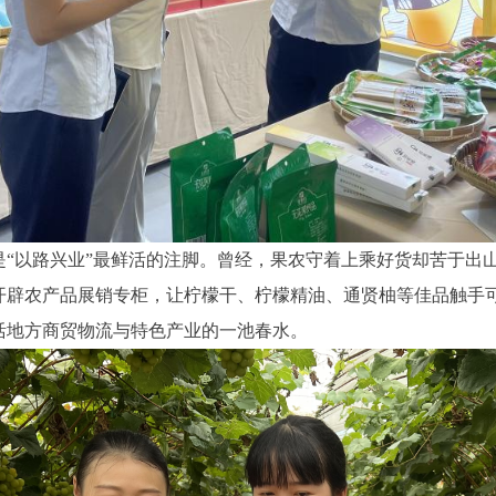
是“以路兴业”最鲜活的注脚。曾经，果农守着上乘好货却苦于出
开辟农产品展销专柜，让柠檬干、柠檬精油、通贤柚等佳品触手
活地方商贸物流与特色产业的一池春水。