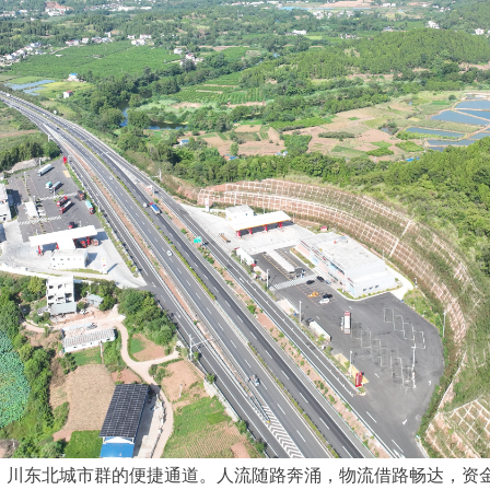
、川东北城市群的便捷通道。人流随路奔涌，物流借路畅达，资