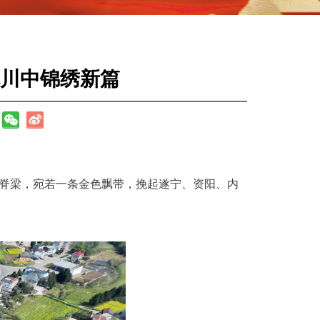
川中锦绣新篇
通脊梁，宛若一条金色飘带，挽起遂宁、资阳、内