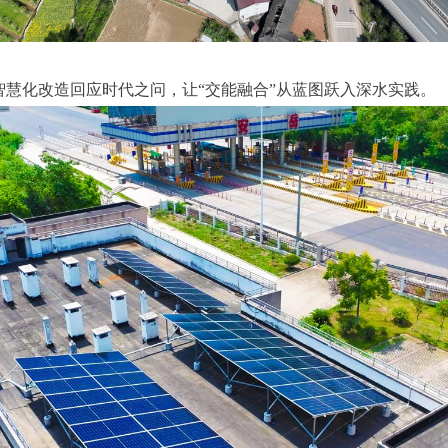
慧化改造回应时代之问，让“交能融合”从蓝图跃入深水实践。